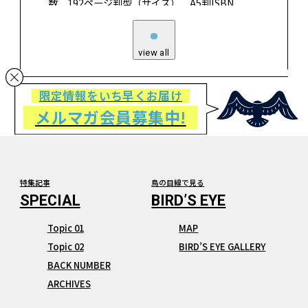
数 192ページ判型（サイズ） A5判ISBN
978-4-537- 22315-6 書籍紹介とっておきの糸に
出合って、好きな糸で、編みたいものを理想の形
に…
view all
限定情報をいち早くお届け
メルマガ会員募集中!
特集記事
鳥の目線で見る
Topic 01
MAP
Topic 02
BIRD’S EYE GALLERY
BACK NUMBER
ARCHIVES