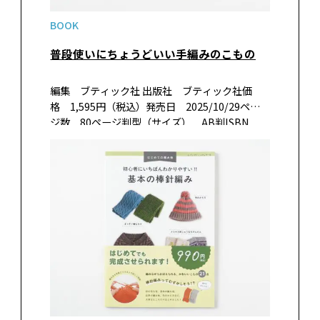
BOOK
普段使いにちょうどいい手編みのこもの
編集 ブティック社 出版社 ブティック社価
格 1,595円（税込）発売日 2025/10/29ペー
ジ数 80ページ判型（サイズ） AB判ISBN
978-4-8347-8689-7書籍紹介編み物初心者でも
トライしやすい手編みこものを集めた1冊。シン
プ…