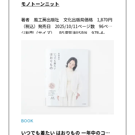
モノトーンニット
著者 風工房出版社 文化出版局価格 1,870円
（税込）発売日 2025/10/11ページ数 96ペー
ジ判型（サイズ） B5変形判ISBN 978-4-
579-11861-8書籍紹介白、黒、グレーだけで表
現する風工房の手編みの本です。カシミヤのボー
ダ…
BOOK
いつでも着たい はおりもの 一年中のコート、カーディガン、マント、ガウン、ボレロ etc.……27点