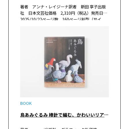
著者 アンナ・レイジーナ訳者 新田 享子出版
社 日本文芸社価格 2,310円（税込）発売日
2025/10/22ページ数 160ページ判型（サイ
ズ） A5判ISBN 978-4-537- 22324-8 書籍紹
介英語版、ドイツ語版がたちまち重版！一生…
BOOK
鳥あみぐるみ 棒針で編む、かわいいリアル鳥類