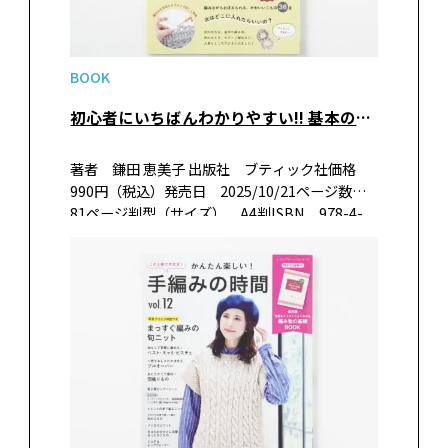
BOOK
初心者にいちばんわかりやすい!! 基本のかぎ針編み
著者 鎌田 恵美子 出版社 ブティック社価格
990円（税込）発売日 2025/10/21ページ数
81ページ判型（サイズ） A4判ISBN 978-4-
8347-8691-0書籍紹介かぎ針編みの基礎を初心
者にわかりやすくまとめた１冊。必要…