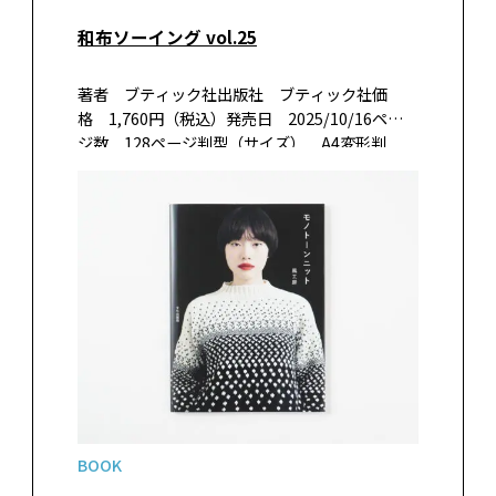
和布ソーイング vol.25
著者 ブティック社出版社 ブティック社価
格 1,760円（税込）発売日 2025/10/16ペー
ジ数 128ページ判型（サイズ） A4変形判
ISBN 978-4-8347-8686-6書籍紹介和布の魅力
を生かしたお出かけ服や日常着をご紹介。人気
の着物…
BOOK