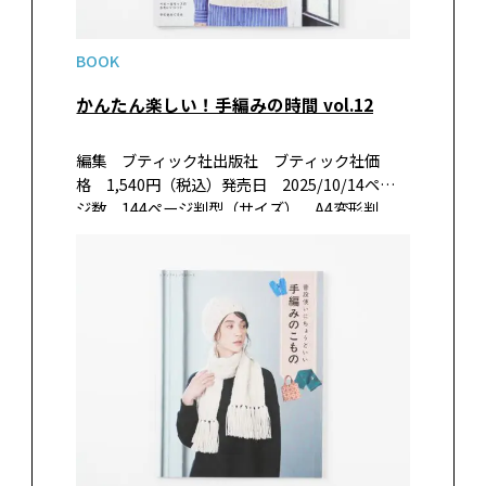
BOOK
かんたん楽しい！手編みの時間 vol.12
編集 ブティック社出版社 ブティック社価
格 1,540円（税込）発売日 2025/10/14ペー
ジ数 144ページ判型（サイズ） A4変形判
ISBN 978-4-8347-8685-9書籍紹介気軽に編め
てトレンド感もある秋冬の手編みニット作品
集。ベス…