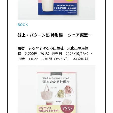
BOOK
誌上・パターン塾 特別編 シニア原型で服作りが変わる!
著者 まるやまはるみ出版社 文化出版局価
格 2,200円（税込）発売日 2025/10/15ペー
ジ数 116ページ判型（サイズ） A4変形判
ISBN 978-4-579-07354-2書籍紹介ミセスのス
タイルブック発！ 加齢とともに変化する体型に
あわ…