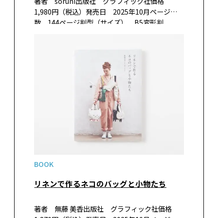
著者 soruni出版社 グラフィック社価格
1,980円（税込）発売日 2025年10月ページ
数 144ページ判型（サイズ） B5変形判
ISBN 978-4-7661-4037-8 書籍紹介個性豊かな
12種類の鳥だらけのあみぐるみ本。本物と見間
違い…
BOOK
リネンで作るネコのバッグと小物たち
著者 無藤 美香出版社 グラフィック社価格