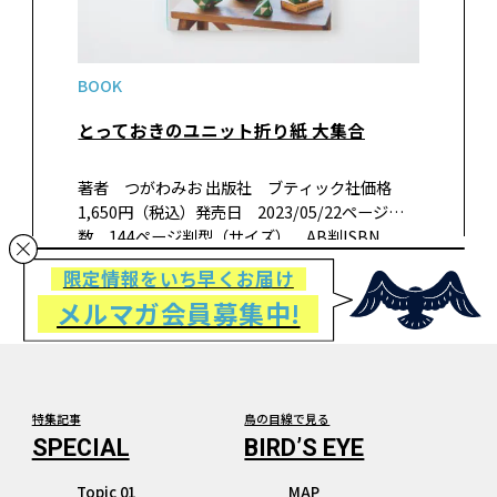
BOOK
とっておきのユニット折り紙 大集合
著者 つがわみお 出版社 ブティック社価格
1,650円（税込）発売日 2023/05/22ページ
数 144ページ判型（サイズ） AB判ISBN
978-4-8347-8407-7 書籍紹介同じパーツを複数
限定情報をいち早くお届け
組み合わせることで、立体の作品が作…
メルマガ会員募集中!
特集記事
鳥の目線で見る
Topic 01
MAP