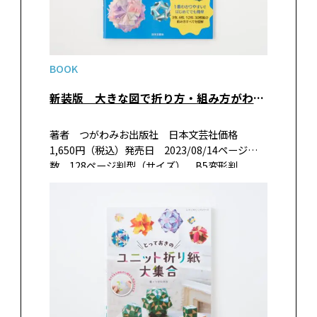
BOOK
新装版 大きな図で折り方・組み方がわかる くす玉ユニット折り紙
著者 つがわみお出版社 日本文芸社価格
1,650円（税込）発売日 2023/08/14ページ
数 128ページ判型（サイズ） B5変形判
ISBN 978-4-537- 22128-2 書籍紹介同じ形の
パーツを折って、糸やのりを使わず折り紙を組ん
で立体…