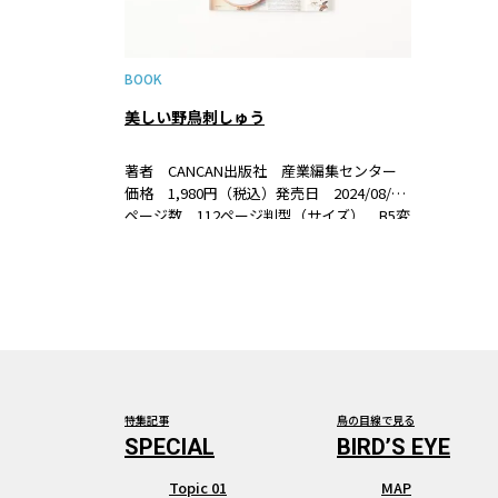
BOOK
美しい野鳥刺しゅう
著者 CANCAN出版社 産業編集センター
価格 1,980円（税込）発売日 2024/08/30
ページ数 112ページ判型（サイズ） B5変
形判ISBN 978-4-86311-412-8 書籍紹介シ
マエナガ、ウグイス、カワセミなどの野鳥
刺しゅうを楽…
特集記事
鳥の目線で見る
Topic 01
MAP