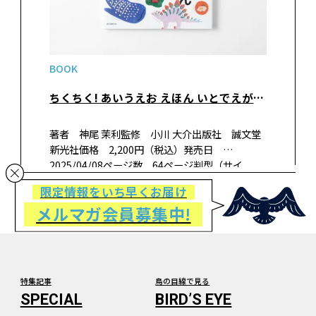
BOOK
ちくちく! あいうえお えほん いとでえがいた ことばとあそぶ
著者 神尾 茉利監修 小川 大介出版社 誠文堂
新光社価格 2,200円（税込）発売日
2025/04/08ページ数 64ページ判型（サイ
ズ） A4変形判ISBN 978-4-416-52495-4 書
限定情報をいち早くお届け
籍紹介ひらがなに興味を持ち、ことばをおぼえ
メルマガ会員募集中!
たい！ …
特集記事
鳥の目線で見る