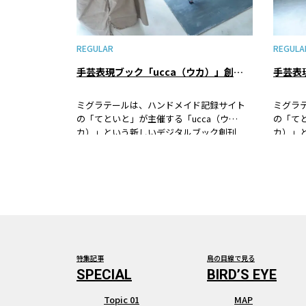
REGULAR
REGULA
手芸表現ブック「ucca（ウカ）」創刊！ ～ Vol.2 選ばれた10名の作家さんを発表します
ミグラテールは、ハンドメイド記録サイト
ミグラ
の「てといと」が主催する「ucca（ウ
の「てと
カ）」という新しいデジタルブック創刊
カ）」
に、企画立ち上げから編集協力という立場
に、企
でコラボをしています。この「ucca」は、
でコラボ
手芸作品を発表するブックとして、ハンド
手芸作
メイドに真摯に取り組む方々に新たな機会
メイド
と学びの場を提供したいという想いから生
と学び
まれました。ミグラテールでは、３月末を
まれま
発刊目標として、今まさに作成中である
発刊目
「ucca」創刊号ができあがるまでの日々を
「ucc
追いかけたいと思います。
追いか
特集記事
鳥の目線で見る
Topic 01
MAP