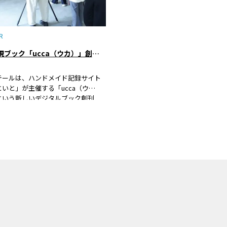
R
手芸表現ブック「ucca（ウカ）」創刊！ ～ Vol.1 uccaができるまで
テールは、ハンドメイド記録サイト
いと」が主催する「ucca（ウ
という新しいデジタルブック創刊
画立ち上げから編集協力という立場
をしています。この「ucca」は、
品を発表するブックとして、ハンド
に真摯に取り組む方々に新たな機会
の場を提供したいという想いから生
した。ミグラテールでは、３月末を
標として、今まさに作成中である
a」創刊号ができあがるまでの日々を
けたいと思います。