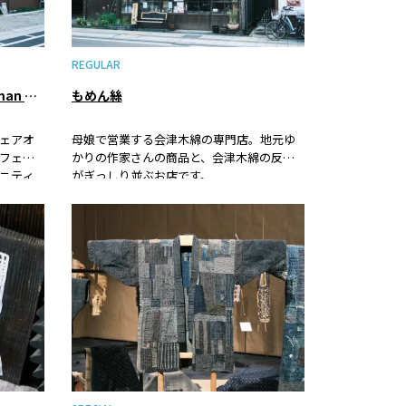
REGULAR
ヒューマンハブ天寧寺倉庫（Human Hub Tenneiji soko）美工堂ストア
もめん絲
ェアオ
母娘で営業する会津木綿の専門店。地元ゆ
フェま
かりの作家さんの商品と、会津木綿の反物
ニティ
がぎっしり並ぶお店です。
ならこ