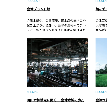
REGULAR
REGULA
会津ブランド館
鶴ヶ城
会津木綿や、会津漆器、郷土品の赤べこや
会津若
起き上がり小法師…。会津の素材やモチー
天守閣
フと、職人やハンドメイド作家を掛け合わ
商品が
せた商品展開が魅力のお土産ショップで
ショッ
す。
絵蝋燭
ど…会
ち帰る
SPECIAL
REGULA
山田木綿織元に聞く 会津木綿の歩んだ歴史と代えがたいその魅力とは
会津木綿