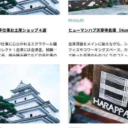
REGULAR
手仕事お土産ショップ４選
手仕事に心ひかれるミグラテール編
会津漆器をメインに揃えながら、シ
セレクト！会津には会津塗、絵蝋
フィスやコワーキングスペース、カ
工品、組み編み細工などの手仕事の
で揃った会津のものづくりのコミュ
がたくさんあります。今回は、会津
スペース。会津の「今」を見つける
商品や素材が買えるお店を４軒ご紹
こです。
す。