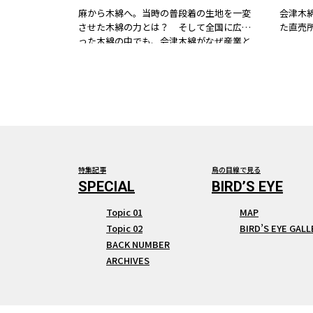
麻から木綿へ。当時の普段着の生地を一変
会津木綿
させた木綿の力とは？ そして全国に広ま
た直売所。
った木綿の中でも、会津木綿がなぜ産業と
して成立したのか？ どんな特徴があるの
か？ 1905年（明治38年）創業の老舗の織
元、山田木綿織元の3代目にあたる社長・山
田悦史さんに、たくさんの疑問を投げかけ
ながら、お話を伺ってきました。
特集記事
鳥の目線で見る
Topic 01
MAP
Topic 02
BIRD’S EYE GALL
BACK NUMBER
ARCHIVES