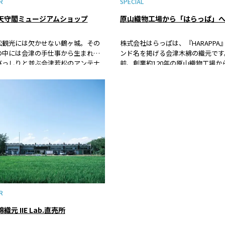
R
SPECIAL
天守閣ミュージアムショップ
松観光には欠かせない鶴ヶ城。その
株式会社はらっぱは、『HARAPPA
の中には会津の手仕事から生まれた
ンド名を掲げる会津木綿の織元です
びっしりと並ぶ会津若松のアンテナ
前、創業約120年の原山織物工場か
プがあります。会津木綿、会津塗、
変えて新たな会社として創業。原山
（えろうそく）、縁起物の置物な
場が積み上げてきた、会津木綿の織
津の職人や作家の丁寧な手仕事を持
ての長い歴史を引き継ぐとともに、
なら、見逃せないお店です！
に人気の織元に転身を遂げました。
化の裏側と、これからについて伺い
た。
R
織元 IIE Lab.直売所