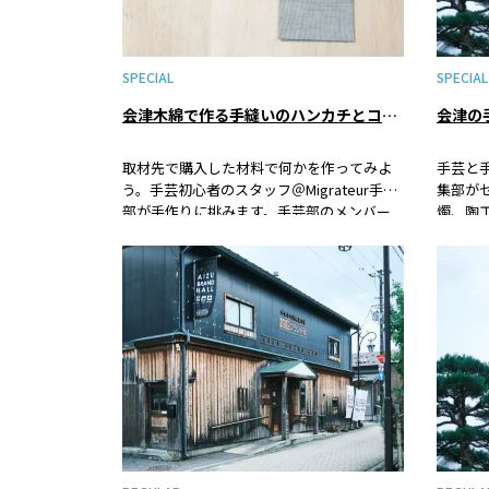
SPECIAL
SPECIAL
会津木綿で作る手縫いのハンカチとコースター（準備編）
会津の
取材先で購入した材料で何かを作ってみよ
手芸と
う。手芸初心者のスタッフ＠Migrateur手芸
集部が
部が手作りに挑みます。手芸部のメンバー
燭、陶
はトモキ、ヒカル、ヒナコの3名。手作り初
お土産
心者が多いので、完成までこぎ着ければ御
木綿の
の字。下手でも不得意でも作れなくても大
介しま
丈夫、つくることの楽しさと大変さが実感
できる、ものづくりの醍醐味をお届けしま
す。