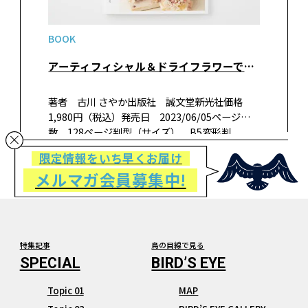
BOOK
アーティフィシャル＆ドライフラワーで作るハンドメイドの花飾り
著者 古川 さやか出版社 誠文堂新光社価格
1,980円（税込）発売日 2023/06/05ページ
数 128ページ判型（サイズ） B5変形判
ISBN 978-4-416-62321-3 書籍紹介京都と奈良
限定情報をいち早くお届け
の境目にある花店「VERT DE GRIS（ヴ…
メルマガ会員募集中!
特集記事
鳥の目線で見る
Topic 01
MAP