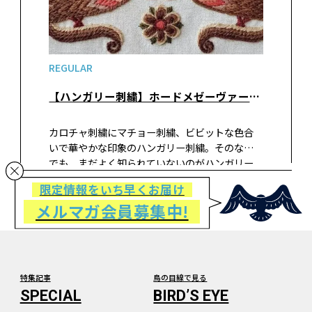
REGULAR
【ハンガリー刺繍】ホードメゼーヴァーシャールヘイに伝わる毛糸刺繍
カロチャ刺繍にマチョー刺繍、ビビットな色合
いで華やかな印象のハンガリー刺繍。そのなか
でも、まだよく知られていないのがハンガリー
の南東部に位置する「ホードメゼーヴァーシャ
限定情報をいち早くお届け
ールヘイ」というある町に伝わる刺繍。その刺
メルマガ会員募集中!
繍を伝える活動をする唯一の日本人・田中ちひ
ろさんにお話を伺いました。
特集記事
鳥の目線で見る