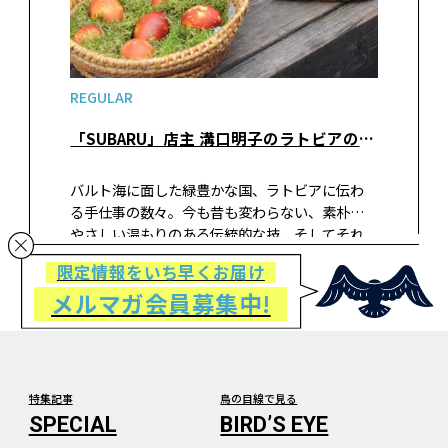
REGULAR
「SUBARU」店主 溝口明子のラトビアの手仕事をめぐる旅 vol.14 ラトビアの伝統的な春分祭とイースター
バルト海に面した緑豊かな国、ラトビアに伝わ
る手仕事の数々。今も昔も変わらない、素朴で
やさしい温もりのある伝統的な技、そしてそれ
らを残し伝えていくベテラン職人、伝統を受け
限定情報をいち早くお届け
継ぎ新たな形を築く若手作家の作品など。雑貨屋
メルマガ会員募集中!
「SUBARU」の店主・溝口明子さんが出会っ
た、ラトビアの手仕事の現在（いま）を現地の
写真と共にお届けします。
特集記事
鳥の目線で見る