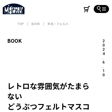
TOP
BOOK
羊毛・フェルト
BOOK
2
0
2
4
.
6
.
1
0
レトロな雰囲気がたまら
ない 

どうぶつフェルトマスコ