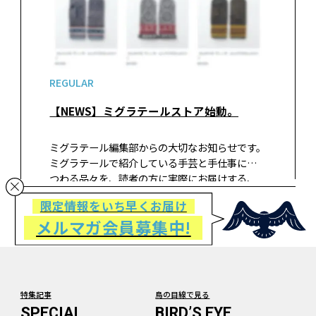
REGULAR
【NEWS】ミグラテールストア始動。
ミグラテール編集部からの大切なお知らせです。
ミグラテールで紹介している手芸と手仕事にま
つわる品々を、読者の方に実際にお届けする、
オンラインストアを開設することになりまし
限定情報をいち早くお届け
た。
メルマガ会員募集中!
特集記事
鳥の目線で見る