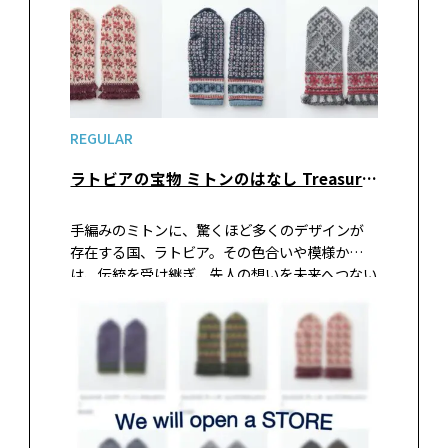
REGULAR
ラトビアの宝物 ミトンのはなし Treasure of Latvian“mittens”
手編みのミトンに、驚くほど多くのデザインが
存在する国、ラトビア。その色合いや模様から
は、伝統を受け継ぎ、先人の想いを未来へつない
でいく姿勢が見られます。 ここでは、ラトビア
のミトンに隠されたおはなしをご紹介します。合
わせて、ご覧ください。