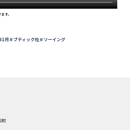
けます。
年1月
ブティック社
ソーイング
ERY