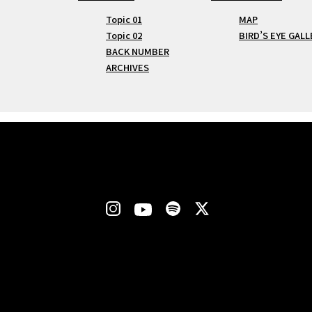
Topic 01
MAP
Topic 02
BIRD’S EYE GALL
BACK NUMBER
ARCHIVES