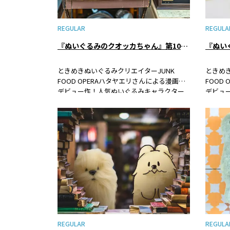
REGULAR
REGULA
『ぬいぐるみのクオッカちゃん』第10話 旅するぬいぐるみ、ねずみッカちゃん
ときめきぬいぐるみクリエイターJUNK
ときめき
FOOD OPERAハタヤエリさんによる漫画家
FOOD
デビュー作！人気ぬいぐるみキャラクター
デビュ
「クオッカちゃん」を主人公に、持ち主の
「クオ
元を離れたぬいぐるみたちのその後を描き
元を離
ます。ぬいぐるみを愛してやまないぬいぐ
ます。
るみ作家が、針を筆に持ち替えてぬいぐる
るみ作
み漫画を描ききる。その物語の行方を見届
み漫画
けてください…！
けてく
REGULAR
REGULA