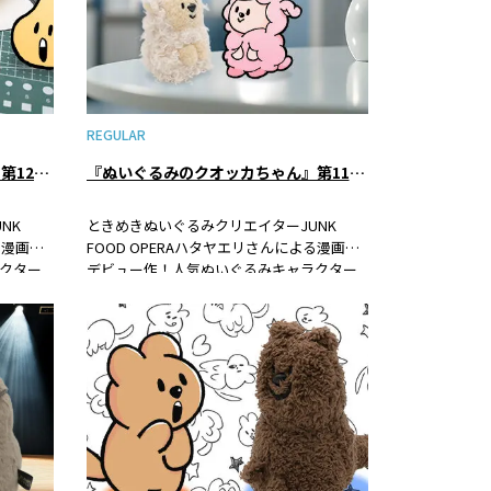
REGULAR
『ぬいぐるみのクオッカちゃん』第12話 ぬいぐるみの形ってどうやってできるの？
『ぬいぐるみのクオッカちゃん』第11話 助けて！ぬいぐるみ病院！
NK
ときめきぬいぐるみクリエイターJUNK
る漫画家
FOOD OPERAハタヤエリさんによる漫画家
クター
デビュー作！人気ぬいぐるみキャラクター
ち主の
「クオッカちゃん」を主人公に、持ち主の
を描き
元を離れたぬいぐるみたちのその後を描き
ぬいぐ
ます。ぬいぐるみを愛してやまないぬいぐ
いぐる
るみ作家が、針を筆に持ち替えてぬいぐる
を見届
み漫画を描ききる。その物語の行方を見届
けてください…！