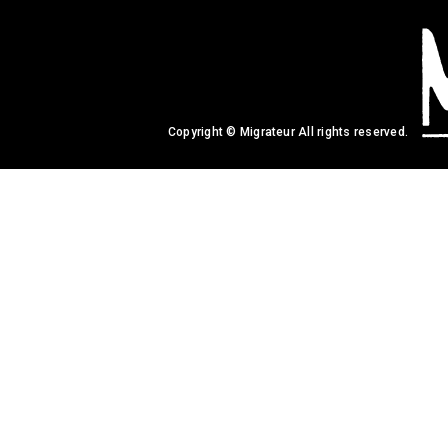
Copyright © Migrateur All rights reserved.