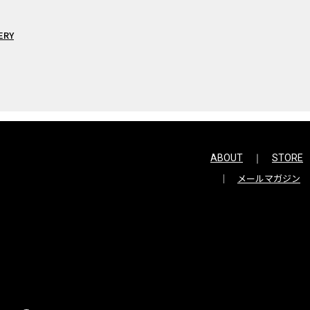
ERY
ABOUT
STORE
メールマガジン