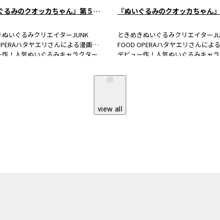
『ぬいぐるみのクオッカちゃん』第５話 誰だい、君は？あざらし？ちゃん。
ぬいぐるみクリエイターJUNK
ときめきぬいぐるみクリエイターJU
 OPERAハタヤエリさんによる漫画家
FOOD OPERAハタヤエリさんによ
ー作！人気ぬいぐるみキャラクター
デビュー作！人気ぬいぐるみキャラ
ッカちゃん」を主人公に、持ち主の
「クオッカちゃん」を主人公に、持
れたぬいぐるみたちのその後を描き
元を離れたぬいぐるみたちのその後
ぬいぐるみを愛してやまないぬいぐ
ます。ぬいぐるみを愛してやまない
家が、針を筆に持ち替えてぬいぐる
るみ作家が、針を筆に持ち替えてぬ
を描ききる。その物語の行方を見届
み漫画を描ききる。その物語の行方
view all
ださい…！
けてください…！