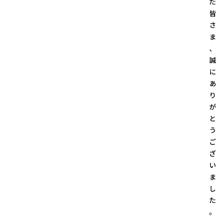
た
皆
さ
ま
、
誠
に
あ
り
が
と
う
ご
ざ
い
ま
し
た
。