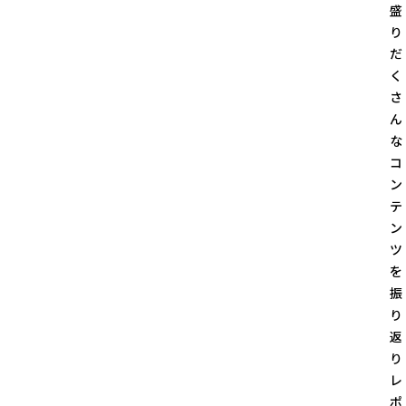
盛
り
だ
く
さ
ん
な
コ
ン
テ
ン
ツ
を
振
り
返
り
レ
ポ