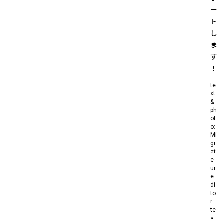
ー
ト
し
ま
す
！
te
xt
&
ph
ot
o:
Mi
gr
at
e
ur
e
di
to
r
te
a