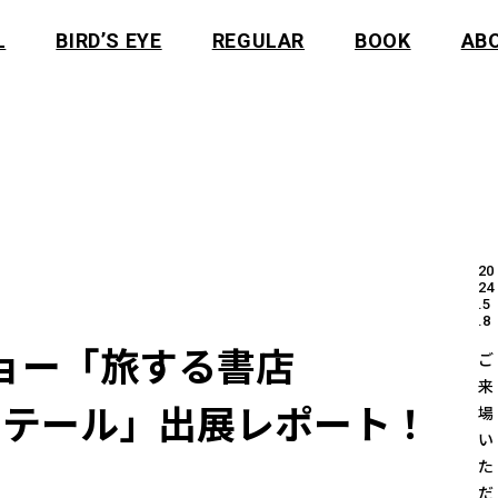
L
BIRD’S EYE
REGULAR
BOOK
AB
20
24
.5
.8
ョー「旅する書店 
ご
来
ミグラテール」出展レポート！
場
い
た
だ