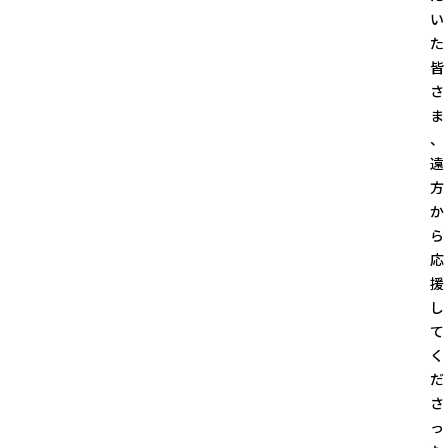
い
た
皆
さ
ま
、
遠
方
か
ら
応
援
し
て
く
だ
さ
っ