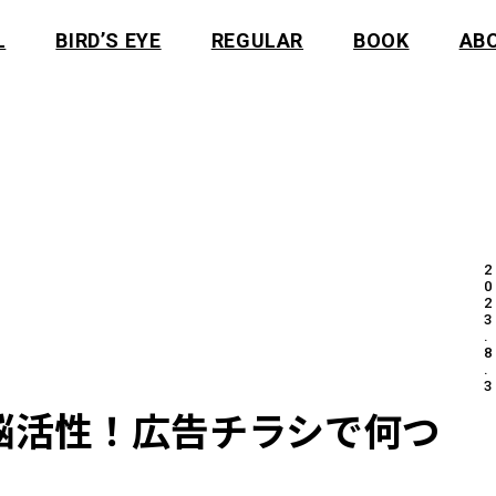
L
BIRD’S EYE
REGULAR
BOOK
AB
2
0
2
3
.
8
.
3
脳活性！広告チラシで何つ