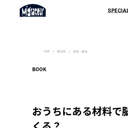
SPECIA
TOP
BOOK
切る・折る
BOOK
おうちにある材料で
くる？