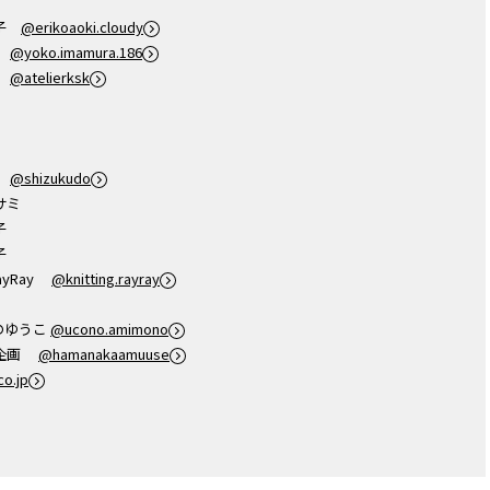
理子
@erikoaoki.cloudy
子
@yoko.imamura.186
子
@atelierksk
堂
@shizukudo
サミ
子
子
gRayRay
@knitting.rayray
おのゆうこ
@ucono.amimono
カ企画
@hamanakaamuuse
o.jp