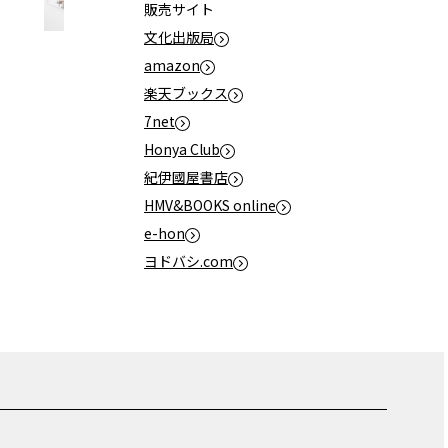
販売サイト
文化出版局
amazon
楽天ブックス
7net
Honya Club
紀伊國屋書店
HMV&BOOKS online
e-hon
ヨドバシ.com