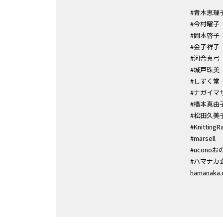
#青木恵
#今村曜
#岡本啓
#金子祥子
#河合真弓
#城戸珠美
#しずく
#ナガイマ
#橋本真由
#松田久美
#Knittin
#marsell
#ucono
#ハマナ
hamanaka.c