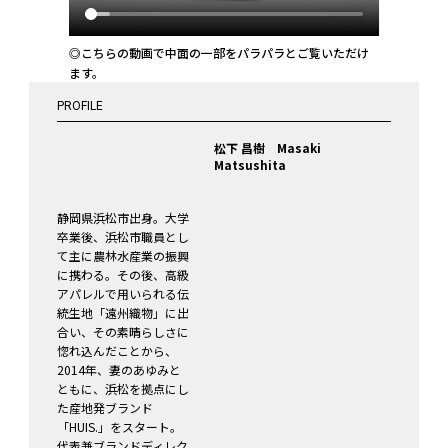
◎こちらの動画で中面の一部をパラパラとご覧いただけ
ます。
PROFILE
松下 昌樹 Masaki
Matsushita
静岡県浜松市出身。大学
卒業後、浜松市職員とし
て主に農林水産業の振興
に携わる。その後、高級
アパレルで用いられる伝
統生地「遠州織物」に出
合い、その素晴らしさに
惚れ込んだことから、
2014年、妻のあゆみと
ともに、浜松を拠点にし
た産地発ブランド
「HUIS.」をスタート。
代表兼ブランドディレク