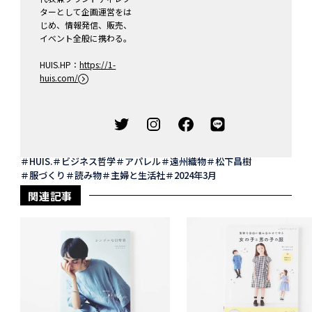
ターとして企画運営をは
じめ、情報発信、販売、
イベント全般に携わる。
HUIS.HP：
https://1-
huis.com/
HUIS.
ビジネス哲学
アパレル
遠州織物
松下昌樹
服づくり
読み物
主婦と生活社
2024年3月
関連記事