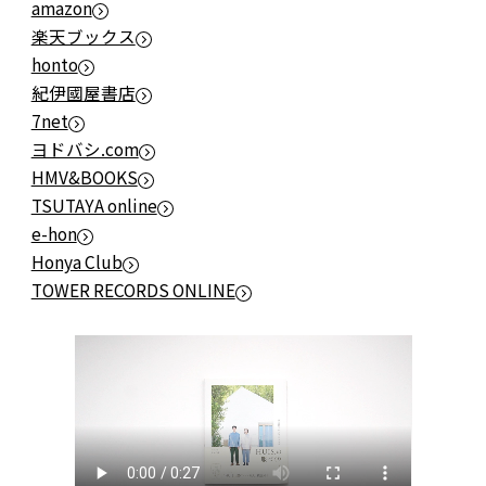
amazon
楽天ブックス
honto
紀伊國屋書店
7net
ヨドバシ.com
HMV&BOOKS
TSUTAYA online
e-hon
Honya Club
TOWER RECORDS ONLINE