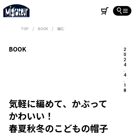
TOP
BOOK
編む
BOOK
2
0
2
4
.
4
.
1
8
気軽に編めて、かぶって
かわいい！

春夏秋冬のこどもの帽子