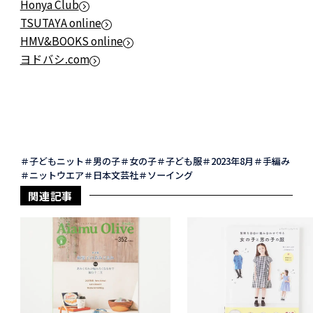
Honya Club
TSUTAYA online
HMV&BOOKS online
ヨドバシ.com
子どもニット
男の子
女の子
子ども服
2023年8月
手編み
ニットウエア
日本文芸社
ソーイング
関連記事