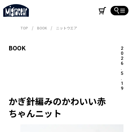
TOP
BOOK
ニットウエア
BOOK
2
0
2
6
.
5
.
1
9
かぎ針編みのかわいい赤
ちゃんニット