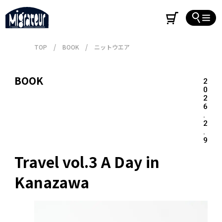
TOP
BOOK
ニットウエア
BOOK
2
0
2
6
.
2
.
9
Travel vol.3 A Day in 
Kanazawa