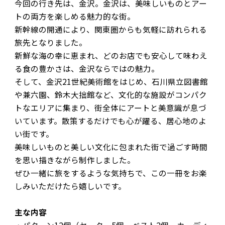
今回の行き先は、金沢。金沢は、美味しいものとアー
トの両方を楽しめる魅力的な街。
新幹線の開通により、関東圏からも気軽に訪れられる
旅先となりました。
新鮮な海の幸に恵まれ、どのお店でも安心して味わえ
る食の豊かさは、金沢ならではの魅力。
そして、金沢21世紀美術館をはじめ、石川県立図書館
や兼六園、鈴木大拙館など、文化的な施設がコンパク
トなエリアに集まり、街全体にアートと美意識が息づ
いています。散策するだけでも心が躍る、居心地のよ
い街です。
美味しいものと美しい文化に包まれた街で過ごす時間
を思い描きながら制作しました。
ぜひ一緒に旅をするような気持ちで、この一冊をお楽
しみいただけたら嬉しいです。
主な内容
・パターン12個（セーター5個、ベスト2個、カーディ