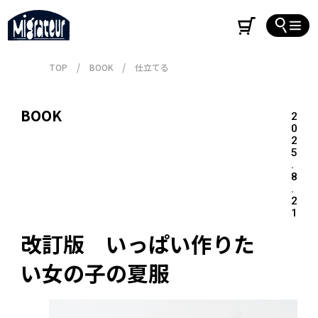
TOP
BOOK
仕立てる
BOOK
2
0
2
5
.
8
.
2
1
改訂版　いっぱい作りた
い女の子の夏服