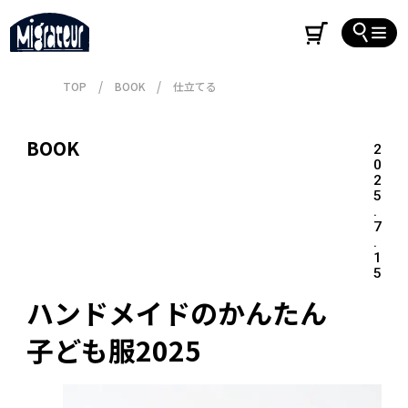
TOP
BOOK
仕立てる
BOOK
2
0
2
5
.
7
.
1
5
ハンドメイドのかんたん
子ども服2025