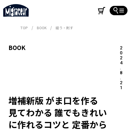
TOP
BOOK
縫う・刺す
BOOK
2
0
2
4
.
8
.
2
1
増補新版 がま口を作る　

見てわかる 誰でもきれい
に作れるコツと 定番から