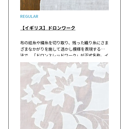
REGULAR
【イギリス】ドロンワーク
布の経糸や緯糸を切り取り、残った織り糸にさま
ざまなかがりを施して透かし模様を表現する技
法で、「ドロンスレッドワーク」が正式名称。イ
タリアが発祥といわれ、ニードルレースが生ま
れるきっかけにもなった。16世紀にヨーロッパ
各地に広まり、特にスペインで全盛を…