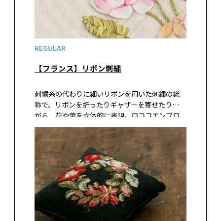
REGULAR
【フランス】リボン刺繍
刺繍糸の代わりに細いリボンを用いた刺繍の総
称で、リボンを折ったりギャザーを寄せたりしな
がら、花や葉を立体的に表現。ロココエンブロ
イダリーともいわれ、日本へはフランスの宣教
師によって伝えられた。18～19世紀のヨーロッ
パでは、貴婦人たちのドレスには美し…