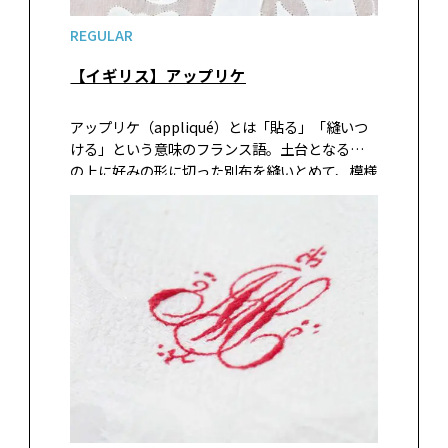
REGULAR
【イギリス】アップリケ
アップリケ（appliqué）とは「貼る」「縫いつ
ける」という意味のフランス語。土台となる布
の上に好みの形に切った別布を縫いとめて、模様
を構成する技法。インドやペルシャが起源とい
われ、はじめは衣服を補強するためのものだっ
たが、十字軍の遠征によってヨー…