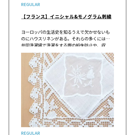
REGULAR
【フランス】イニシャル&モノグラム刺繍
ヨーロッパの生活史を知るうえで欠かせないも
のにハウスリネンがある。それらの多くには、
共同洗濯場で洗濯をする際の紛失防止や、収
納・管理のために所有者を示す印として、イニシ
ャル（頭文字）やモノグラム（組み字）が刺繍
されていた。専門の刺繍職人も存在したが、…
REGULAR