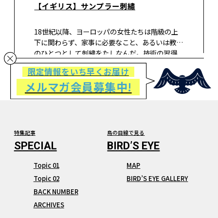
【イギリス】サンプラー刺繡
18世紀以降、ヨーロッパの女性たちは階級の上
下に関わらず、家事に必要なこと、あるいは教養
のひとつとして刺繍をたしなんだ。技術の習得
のために基本的な技法や図案を刺したものがサ
限定情報をいち早くお届け
ンプラー。おもな技法はクロスステッチで、数字
メルマガ会員募集中!
やアルファベット、ラインなどのほか…
特集記事
鳥の目線で見る
Topic 01
MAP
Topic 02
BIRD’S EYE GALLERY
BACK NUMBER
ARCHIVES