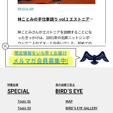
REGULAR
林ことみの手仕事語り vol.1 エストニアの手仕事（前編）
林ことみさんがエストニアを訪問することにな
ったきっかけは、2001年の北欧ニットシンポジ
ウムで二人のアヌ―と出会いでした。初めての
エストニア訪問は、翌年の2002年。すでに訪問
限定情報をいち早くお届け
は10回を超えているそう。今年もエストニアに
メルマガ会員募集中!
足を運んだらしい、と聞きつけた編集部は、現
地の最新情報も交えながらエストニアの手仕事
の魅力について話を伺いました。
特集記事
鳥の目線で見る
Topic 01
MAP
Topic 02
BIRD’S EYE GALLERY