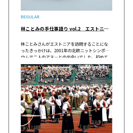
REGULAR
林ことみの手仕事語り vol.2 エストニアの手仕事（後編）
林ことみさんがエストニアを訪問することにな
ったきっかけは、2001年の北欧ニットシンポジ
ウムで二人のアヌ―との出会いでした。初めて
のエストニア訪問は、翌年の2002年。現在まで
に、すでに訪問は10回を超えているそう。今年
もエストニアに足を運んだらしい、と聞きつけ
た編集部は、前編に引き続きエストニアの手仕
事、特にニットとクロッシェについて話を伺い
ました。