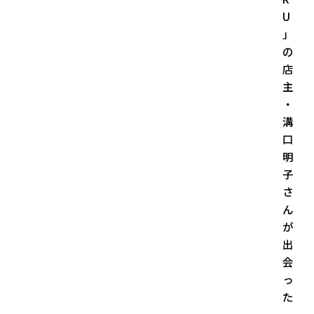
U
」
の
店
主
・
溝
口
明
子
さ
ん
が
出
会
っ
た