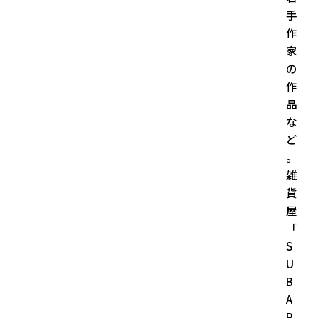
手
作
家
の
作
品
な
ど
。
雑
貨
屋
「
S
U
B
A
R