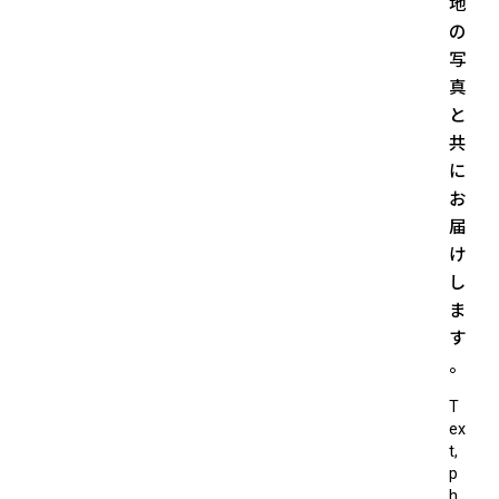
地
の
写
真
と
共
に
お
届
け
し
ま
す
。
T
ex
t,
p
h