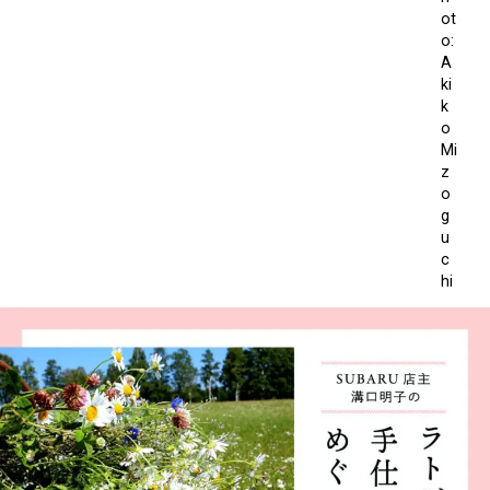
ot
o:
A
ki
k
o
Mi
z
o
g
u
c
hi