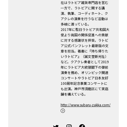
在はラトビア雑貨専門店を営む
一方で、ラトビアに関する講
演、執筆、コーディネート、ク
アクレの演奏を行うなど活動は
多岐に渡っている。
2017年に駐日ラトビア共和国大
使より両国の関係促進への貢献
に対する感謝状を拝受。ラトビ
ア公式パンフレット最新版の文
章を担当。著書に『持ち帰りた
いラトビア』（誠文堂新光社）
など。クアクレ奏者として2019
年にラトビア大統領閣下の御前
演奏を務め、オリンピック関連
コンサートやラトビア日本友好
100周年記念事業コンサートに
も出演。神戸市須磨区にて実店
舗を構えている。
http://www.subaru-zakka.com/