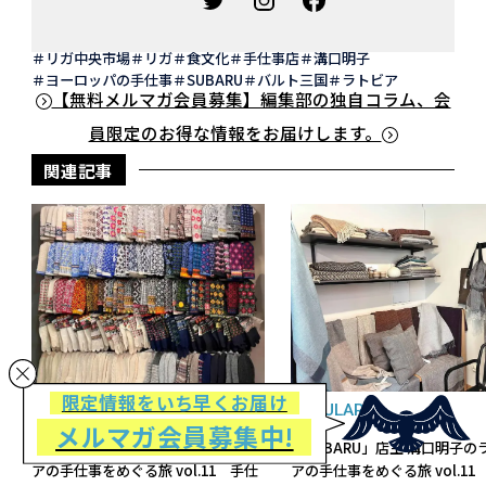
リガ中央市場
リガ
食文化
手仕事店
溝口明子
ヨーロッパの手仕事
SUBARU
バルト三国
ラトビア
【無料メルマガ会員募集】編集部の独自コラム、会
員限定のお得な情報をお届けします。
関連記事
限定情報をいち早くお届け
REGULAR
REGULAR
メルマガ会員募集中!
「SUBARU」店主 溝口明子のラトビ
「SUBARU」店主 溝口明子の
アの手仕事をめぐる旅 vol.11 手仕
アの手仕事をめぐる旅 vol.11