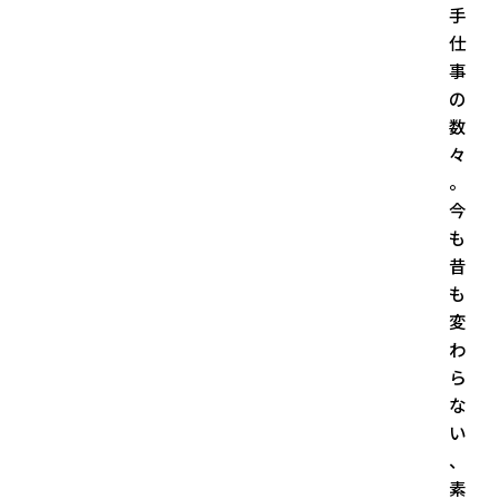
手
仕
事
の
数
々
。
今
も
昔
も
変
わ
ら
な
い
、
素