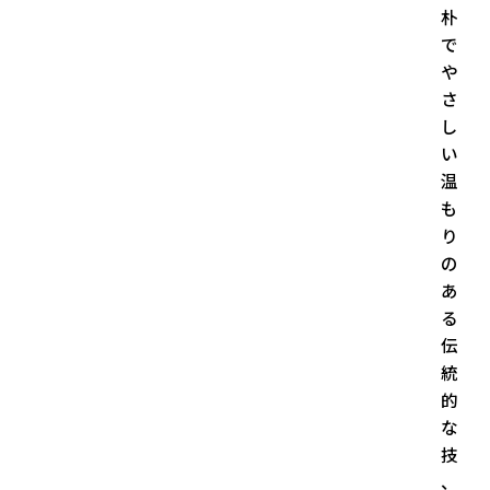
朴
で
や
さ
し
い
温
も
り
の
あ
る
伝
統
的
な
技
、