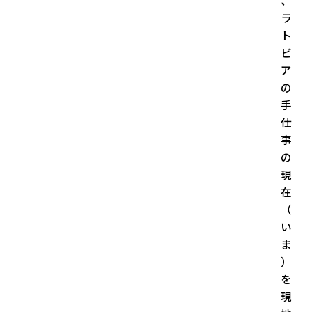
、
ラ
ト
ビ
ア
の
手
仕
事
の
現
在
（
い
ま
）
を
現