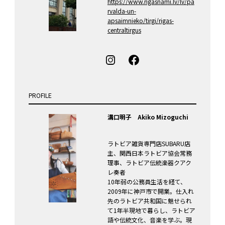
https://www.rigasnami.lv/lv/pa
rvalda-un-
apsaimnieko/tirgi/rigas-
centraltirgus
PROFILE
溝口明子 Akiko Mizoguchi
ラトビア雑貨専門店SUBARU店
主、関西日本ラトビア協会常務
理事、ラトビア伝統楽器クアク
レ奏者
10年弱の公務員生活を経て、
2009年に神戸市で開業。仕入れ
先のラトビア共和国に魅せられ
て1年半現地で暮らし、ラトビア
語や伝統文化、音楽を学ぶ。現