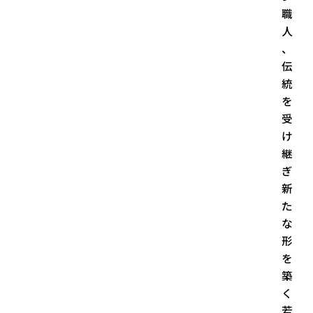
職
人
、
伝
統
を
受
け
継
ぎ
新
た
な
形
を
築
く
若