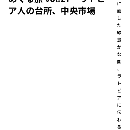
に
ア人の台所、中央市場
面
し
た
緑
豊
か
な
国
、
ラ
ト
ビ
ア
に
伝
わ
る