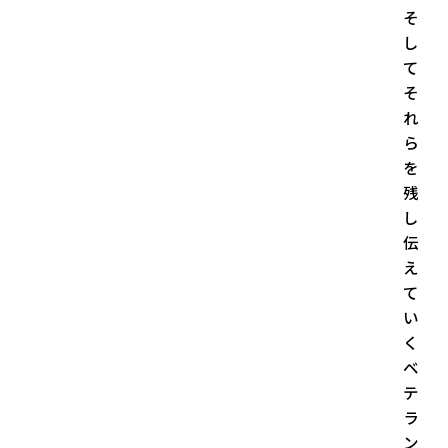
そ
し
て
そ
れ
ら
を
残
し
伝
え
て
い
く
ベ
テ
ラ
ン