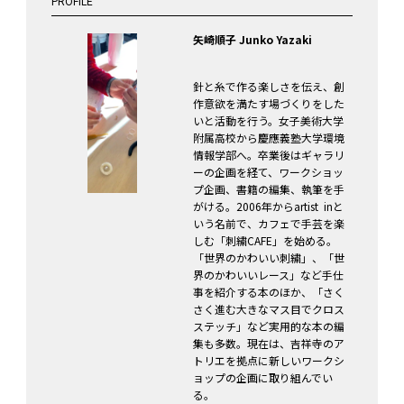
PROFILE
矢崎順子 Junko Yazaki
針と糸で作る楽しさを伝え、創
作意欲を満たす場づくりをした
いと活動を行う。女子美術大学
附属高校から慶應義塾大学環境
情報学部へ。卒業後はギャラリ
ーの企画を経て、ワークショッ
プ企画、書籍の編集、執筆を手
がける。2006年からartist inと
いう名前で、カフェで手芸を楽
しむ「刺繍CAFE」を始める。
「世界のかわいい刺繍」、「世
界のかわいいレース」など手仕
事を紹介する本のほか、「さく
さく進む大きなマス目でクロス
ステッチ」など実用的な本の編
集も多数。現在は、吉祥寺のア
トリエを拠点に新しいワークシ
ョップの企画に取り組んでい
る。