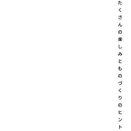
た
く
さ
ん
の
楽
し
み
と
も
の
づ
く
り
の
ヒ
ン
ト