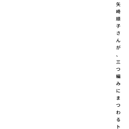
矢
崎
順
子
さ
ん
が
、
三
つ
編
み
に
ま
つ
わ
る
ト