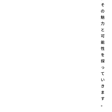
そ
の
魅
力
と
可
能
性
を
探
っ
て
い
き
ま
す
。