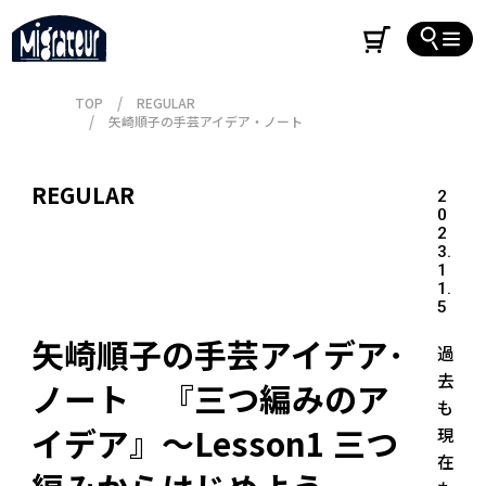
TOP
REGULAR
矢崎順子の手芸アイデア・ノート
REGULAR
2
0
2
3.
1
1.
5
矢崎順子の手芸アイデア･
過
去
ノート　『三つ編みのア
も
イデア』～Lesson1 三つ
現
在