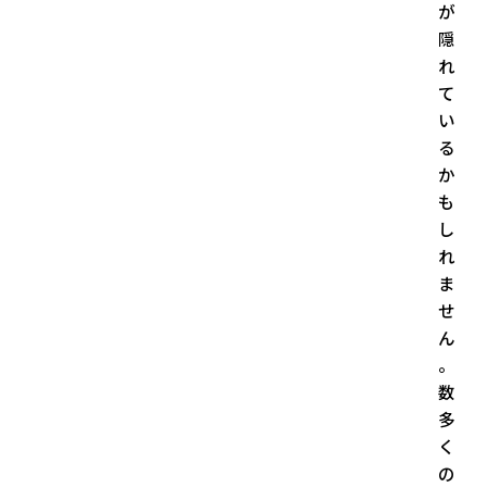
が
隠
れ
て
い
る
か
も
し
れ
ま
せ
ん
。
数
多
く
の