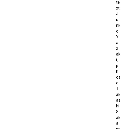
te
xt:
J
u
nk
o
Y
a
z
ak
i,
p
h
ot
o:
T
ak
as
hi
S
ak
a
m