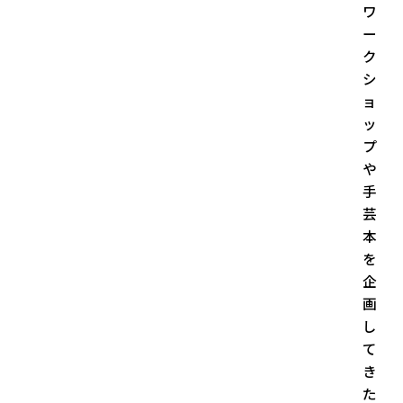
ワ
ー
ク
シ
ョ
ッ
プ
や
手
芸
本
を
企
画
し
て
き
た