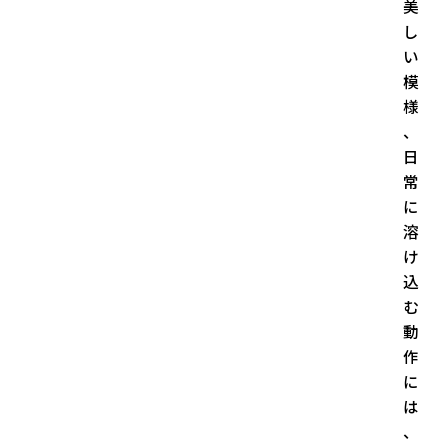
美
し
い
模
様
、
日
常
に
溶
け
込
む
動
作
に
は
、