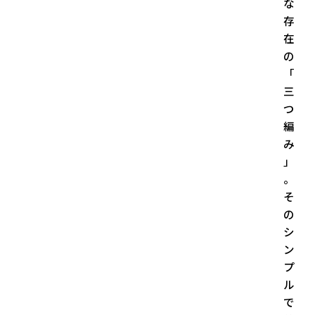
な
存
在
の
「
三
つ
編
み
」
。
そ
の
シ
ン
プ
ル
で