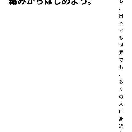
編みからはじめよう。
も
、
日
本
で
も
世
界
で
も
、
多
く
の
人
に
身
近