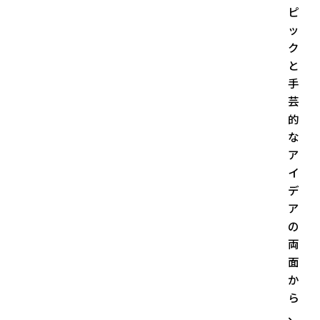
ピ
ッ
ク
と
手
芸
的
な
ア
イ
デ
ア
の
両
面
か
ら
、